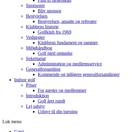
Find et fællesskab
Sponsorer
Bliv sponsor
Bestyrelsen
Bestyrelsen, ansatte og referater
Klubbens historie
Golfklub fra 1969
Vedtægter
Klubbens fundament og rammer
Miljøhåndbog
Golf med omtanke
Sekretariat
Administration og medlemsservice
Generalforsamling
Kommende og tidligere generalforsamlinger
Indoor golf
Priser
For gæster og medlemmer
Introduktion
Golf året rundt
Lej udstyr
Udstyr til din træning
Luk menu
Gæst