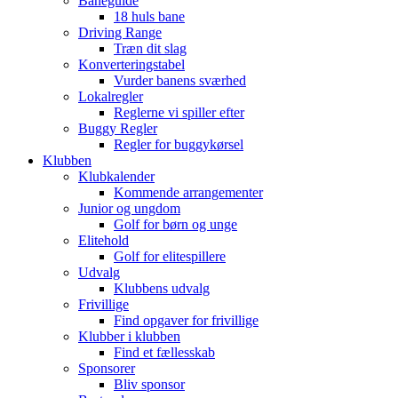
Baneguide
18 huls bane
Driving Range
Træn dit slag
Konverteringstabel
Vurder banens sværhed
Lokalregler
Reglerne vi spiller efter
Buggy Regler
Regler for buggykørsel
Klubben
Klubkalender
Kommende arrangementer
Junior og ungdom
Golf for børn og unge
Elitehold
Golf for elitespillere
Udvalg
Klubbens udvalg
Frivillige
Find opgaver for frivillige
Klubber i klubben
Find et fællesskab
Sponsorer
Bliv sponsor