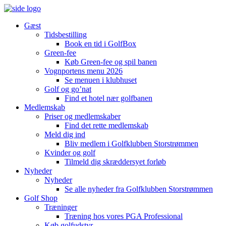
Gæst
Tidsbestilling
Book en tid i GolfBox
Green-fee
Køb Green-fee og spil banen
Vognportens menu 2026
Se menuen i klubhuset
Golf og go’nat
Find et hotel nær golfbanen
Medlemskab
Priser og medlemskaber
Find det rette medlemskab
Meld dig ind
Bliv medlem i Golfklubben Storstrømmen
Kvinder og golf
Tilmeld dig skræddersyet forløb
Nyheder
Nyheder
Se alle nyheder fra Golfklubben Storstrømmen
Golf Shop
Træninger
Træning hos vores PGA Professional
Køb golfudstyr