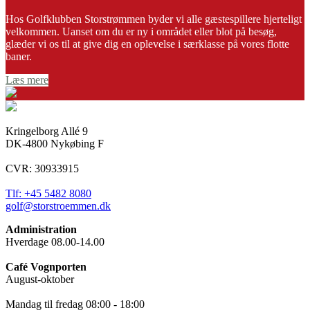
Hos Golfklubben Storstrømmen byder vi alle gæstespillere hjerteligt
velkommen. Uanset om du er ny i området eller blot på besøg,
glæder vi os til at give dig en oplevelse i særklasse på vores flotte
baner.
Læs mere
Kringelborg Allé 9
DK-4800 Nykøbing F
CVR: 30933915
Tlf: +45 5482 8080
golf@storstroemmen.dk
Administration
Hverdage 08.00-14.00
Café Vognporten
August-oktober
Mandag til fredag 08:00 - 18:00