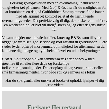
Forlæng golfoplevelsen med en overnatning i naturskønne
omgivelser tæt på banen. Med
Golf & Go’nat
får du muligheden for
at kombinere en dag på Golfklubben Storstrømmens flotte baner
med afslapning og komfort på et af de nærliggende
overnatningssteder. Det perfekte valg til dig, der ønsker en miniferie,
en weekendtur eller blot vil undgå stress og jag efter dagens sidste
hul.
Vi samarbejder med lokale hoteller, kroer og B&Bs, som tilbyder
hyggelige værelser, god service og kort afstand til golfklubben. Flere
steder byder også på morgenmad og mulighed for aftensmad, så du
kan læne dig tilbage og nyde hele oplevelsen uden bekymringer.
Golf & Go’nat
-ophold kan sammensættes efter behov – med
greenfee til én eller flere dage og forskellige
indkvarteringsmuligheder. Det er oplagt til par, vennegrupper eller
små firmaarrangementer, hvor både spil og samvær er i fokus.
Har du spørgsmål eller ønsker at booke et ophold, hjælper vi dig
gerne videre.
Fuglsang Herregaard