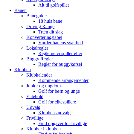
Alt til golfspillet
Banen
Baneguide
18 huls bane
Driving Range
Træn dit slag
Konverteringstabel
Vurder banens sværhed
Lokalregler
Reglerne vi spiller efter
Buggy Regler
Regler for buggykørsel
Klubben
Klubkalender
Kommende arrangementer
Junior og ungdom
Golf for børn og unge
Elitehold
Golf for elitespillere
Udvalg
Klubbens udvalg
Frivillige
Find opgaver for frivillige
Klubber i klubben