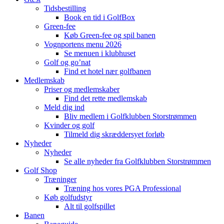
Tidsbestilling
Book en tid i GolfBox
Green-fee
Køb Green-fee og spil banen
Vognportens menu 2026
Se menuen i klubhuset
Golf og go’nat
Find et hotel nær golfbanen
Medlemskab
Priser og medlemskaber
Find det rette medlemskab
Meld dig ind
Bliv medlem i Golfklubben Storstrømmen
Kvinder og golf
Tilmeld dig skræddersyet forløb
Nyheder
Nyheder
Se alle nyheder fra Golfklubben Storstrømmen
Golf Shop
Træninger
Træning hos vores PGA Professional
Køb golfudstyr
Alt til golfspillet
Banen