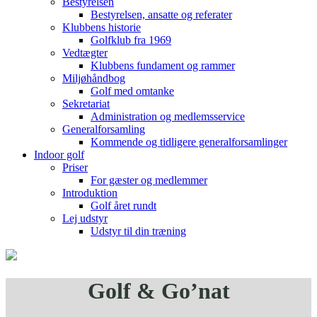
Bestyrelsen
Bestyrelsen, ansatte og referater
Klubbens historie
Golfklub fra 1969
Vedtægter
Klubbens fundament og rammer
Miljøhåndbog
Golf med omtanke
Sekretariat
Administration og medlemsservice
Generalforsamling
Kommende og tidligere generalforsamlinger
Indoor golf
Priser
For gæster og medlemmer
Introduktion
Golf året rundt
Lej udstyr
Udstyr til din træning
Golf & Go’nat