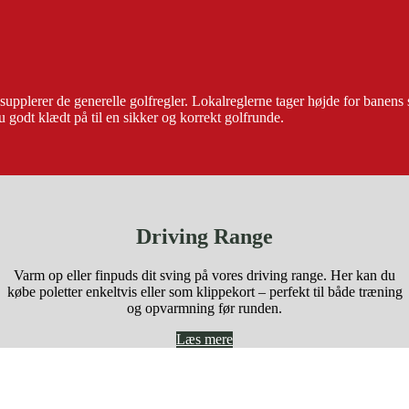
lerer de generelle golfregler. Lokalreglerne tager højde for banens sær
u godt klædt på til en sikker og korrekt golfrunde.
Driving Range
Varm op eller finpuds dit sving på vores driving range. Her kan du
købe poletter enkeltvis eller som klippekort – perfekt til både træning
og opvarmning før runden.
Læs mere