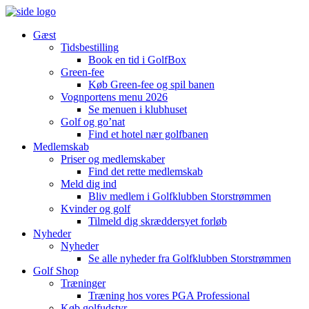
Gæst
Tidsbestilling
Book en tid i GolfBox
Green-fee
Køb Green-fee og spil banen
Vognportens menu 2026
Se menuen i klubhuset
Golf og go’nat
Find et hotel nær golfbanen
Medlemskab
Priser og medlemskaber
Find det rette medlemskab
Meld dig ind
Bliv medlem i Golfklubben Storstrømmen
Kvinder og golf
Tilmeld dig skræddersyet forløb
Nyheder
Nyheder
Se alle nyheder fra Golfklubben Storstrømmen
Golf Shop
Træninger
Træning hos vores PGA Professional
Køb golfudstyr