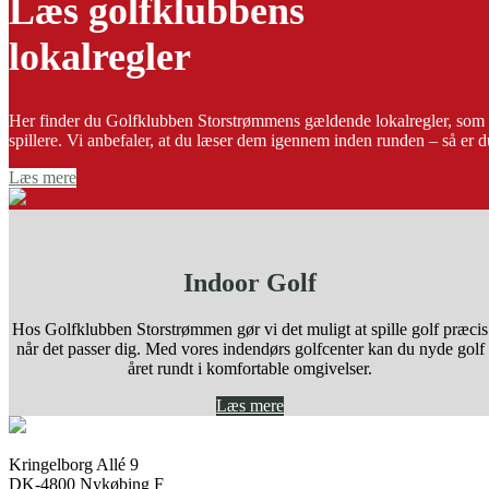
Læs golfklubbens
lokalregler
Her finder du Golfklubben Storstrømmens gældende lokalregler, som supp
spillere. Vi anbefaler, at du læser dem igennem inden runden – så er d
Læs mere
Indoor Golf
Hos Golfklubben Storstrømmen gør vi det muligt at spille golf præcis
når det passer dig. Med vores indendørs golfcenter kan du nyde golf
året rundt i komfortable omgivelser.
Læs mere
Kringelborg Allé 9
DK-4800 Nykøbing F