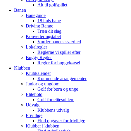
Alt til golfspillet
Banen
Baneguide
18 huls bane
Driving Range
Træn dit slag
Konverteringstabel
Vurder banens sværhed
Lokalregler
Reglerne vi spiller efter
Buggy Regler
Regler for buggykørsel
Klubben
Klubkalender
Kommende arrangementer
Junior og ungdom
Golf for børn og unge
Elitehold
Golf for elitespillere
Udvalg
Klubbens udvalg
Frivillige
Find opgaver for frivillige
Klubber i klubben