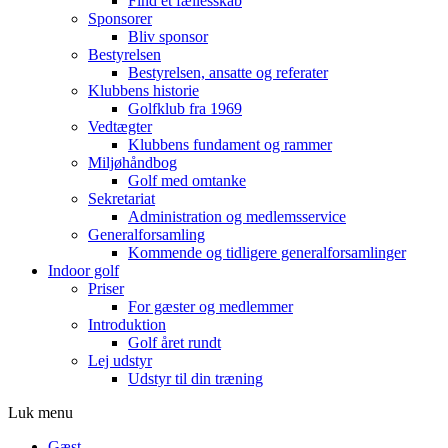
Find et fællesskab
Sponsorer
Bliv sponsor
Bestyrelsen
Bestyrelsen, ansatte og referater
Klubbens historie
Golfklub fra 1969
Vedtægter
Klubbens fundament og rammer
Miljøhåndbog
Golf med omtanke
Sekretariat
Administration og medlemsservice
Generalforsamling
Kommende og tidligere generalforsamlinger
Indoor golf
Priser
For gæster og medlemmer
Introduktion
Golf året rundt
Lej udstyr
Udstyr til din træning
Luk menu
Gæst