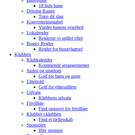
Baneguide
18 huls bane
Driving Range
Træn dit slag
Konverteringstabel
Vurder banens sværhed
Lokalregler
Reglerne vi spiller efter
Buggy Regler
Regler for buggykørsel
Klubben
Klubkalender
Kommende arrangementer
Junior og ungdom
Golf for børn og unge
Elitehold
Golf for elitespillere
Udvalg
Klubbens udvalg
Frivillige
Find opgaver for frivillige
Klubber i klubben
Find et fællesskab
Sponsorer
Bliv sponsor