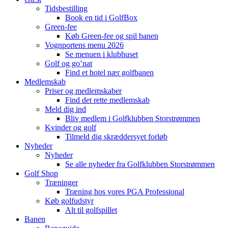
Tidsbestilling
Book en tid i GolfBox
Green-fee
Køb Green-fee og spil banen
Vognportens menu 2026
Se menuen i klubhuset
Golf og go’nat
Find et hotel nær golfbanen
Medlemskab
Priser og medlemskaber
Find det rette medlemskab
Meld dig ind
Bliv medlem i Golfklubben Storstrømmen
Kvinder og golf
Tilmeld dig skræddersyet forløb
Nyheder
Nyheder
Se alle nyheder fra Golfklubben Storstrømmen
Golf Shop
Træninger
Træning hos vores PGA Professional
Køb golfudstyr
Alt til golfspillet
Banen