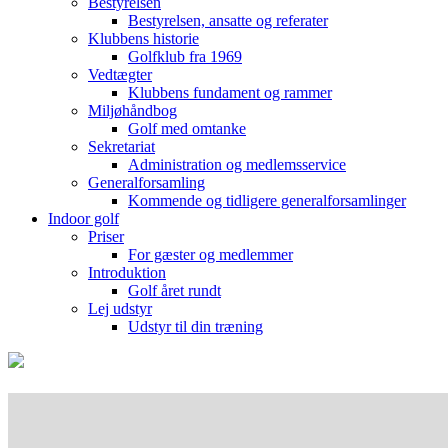
Bestyrelsen
Bestyrelsen, ansatte og referater
Klubbens historie
Golfklub fra 1969
Vedtægter
Klubbens fundament og rammer
Miljøhåndbog
Golf med omtanke
Sekretariat
Administration og medlemsservice
Generalforsamling
Kommende og tidligere generalforsamlinger
Indoor golf
Priser
For gæster og medlemmer
Introduktion
Golf året rundt
Lej udstyr
Udstyr til din træning