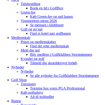
Tidsbestilling
Book en tid i GolfBox
Green-fee
Køb Green-fee og spil banen
Vognportens menu 2026
Se menuen i klubhuset
Golf og go’nat
Find et hotel nær golfbanen
Medlemskab
Priser og medlemskaber
Find det rette medlemskab
Meld dig ind
Bliv medlem i Golfklubben Storstrømmen
Kvinder og golf
Tilmeld dig skræddersyet forløb
Nyheder
Nyheder
Se alle nyheder fra Golfklubben Storstrømmen
Golf Shop
Træninger
Træning hos vores PGA Professional
Køb golfudstyr
Alt til golfspillet
Banen