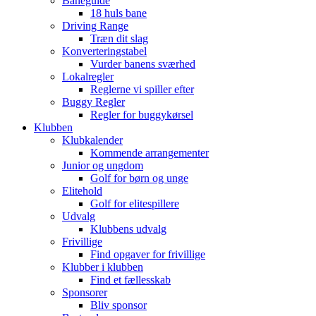
Baneguide
18 huls bane
Driving Range
Træn dit slag
Konverteringstabel
Vurder banens sværhed
Lokalregler
Reglerne vi spiller efter
Buggy Regler
Regler for buggykørsel
Klubben
Klubkalender
Kommende arrangementer
Junior og ungdom
Golf for børn og unge
Elitehold
Golf for elitespillere
Udvalg
Klubbens udvalg
Frivillige
Find opgaver for frivillige
Klubber i klubben
Find et fællesskab
Sponsorer
Bliv sponsor