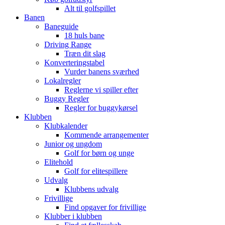
Alt til golfspillet
Banen
Baneguide
18 huls bane
Driving Range
Træn dit slag
Konverteringstabel
Vurder banens sværhed
Lokalregler
Reglerne vi spiller efter
Buggy Regler
Regler for buggykørsel
Klubben
Klubkalender
Kommende arrangementer
Junior og ungdom
Golf for børn og unge
Elitehold
Golf for elitespillere
Udvalg
Klubbens udvalg
Frivillige
Find opgaver for frivillige
Klubber i klubben