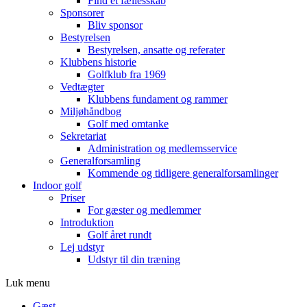
Find et fællesskab
Sponsorer
Bliv sponsor
Bestyrelsen
Bestyrelsen, ansatte og referater
Klubbens historie
Golfklub fra 1969
Vedtægter
Klubbens fundament og rammer
Miljøhåndbog
Golf med omtanke
Sekretariat
Administration og medlemsservice
Generalforsamling
Kommende og tidligere generalforsamlinger
Indoor golf
Priser
For gæster og medlemmer
Introduktion
Golf året rundt
Lej udstyr
Udstyr til din træning
Luk menu
Gæst