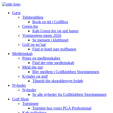
Gæst
Tidsbestilling
Book en tid i GolfBox
Green-fee
Køb Green-fee og spil banen
Vognportens menu 2026
Se menuen i klubhuset
Golf og go’nat
Find et hotel nær golfbanen
Medlemskab
Priser og medlemskaber
Find det rette medlemskab
Meld dig ind
Bliv medlem i Golfklubben Storstrømmen
Kvinder og golf
Tilmeld dig skræddersyet forløb
Nyheder
Nyheder
Se alle nyheder fra Golfklubben Storstrømmen
Golf Shop
Træninger
Træning hos vores PGA Professional
Køb golfudstyr