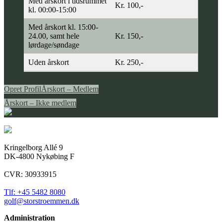
Med årskort i tidsrummet
Kr. 100,-
kl. 00:00-15:00
Med årskort kl. 15:00-
24.00, samt hele
Kr. 150,-
lørdage/søndage
Uden årskort
Kr. 250,-
Opret Profil
Årskort – Medlem
Årskort – Ikke medlem
Kringelborg Allé 9
DK-4800 Nykøbing F
CVR: 30933915
Tlf: +45 5482 8080
golf@storstroemmen.dk
Administration