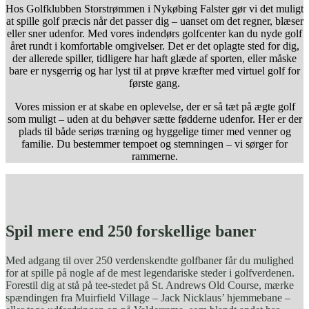
Hos Golfklubben Storstrømmen i Nykøbing Falster gør vi det muligt
at spille golf præcis når det passer dig – uanset om det regner, blæser
eller sner udenfor. Med vores indendørs golfcenter kan du nyde golf
året rundt i komfortable omgivelser. Det er det oplagte sted for dig,
der allerede spiller, tidligere har haft glæde af sporten, eller måske
bare er nysgerrig og har lyst til at prøve kræfter med virtuel golf for
første gang.
Vores mission er at skabe en oplevelse, der er så tæt på ægte golf
som muligt – uden at du behøver sætte fødderne udenfor. Her er der
plads til både seriøs træning og hyggelige timer med venner og
familie. Du bestemmer tempoet og stemningen – vi sørger for
rammerne.
Spil mere end 250 forskellige baner
Med adgang til over 250 verdenskendte golfbaner får du mulighed
for at spille på nogle af de mest legendariske steder i golfverdenen.
Forestil dig at stå på tee-stedet på St. Andrews Old Course, mærke
spændingen fra Muirfield Village – Jack Nicklaus’ hjemmebane –