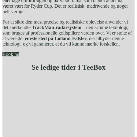
eller tage udfordringen op på Valderrama, som blandt andet har
været vært for Ryder Cup. Det er realistisk, medrivende og noget
helt særligt.
For at sikre den mest præcise og realistiske oplevelse anvender vi
det anerkendte
TrackMan-radarsystem
– den samme teknologi,
som bruges af professionelle golfspillere verden over. Vi er stolte af
at være det
eneste sted på Lolland-Falster
, der tilbyder denne
teknologi, og vi garanterer, at du vil kunne mærke forskellen.
Book nu
Se ledige tider i TeeBox