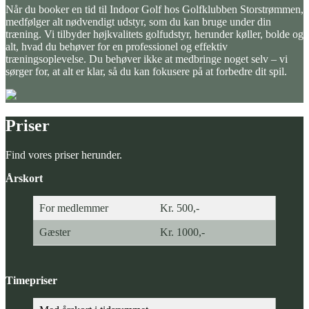
Når du booker en tid til Indoor Golf hos Golfklubben Storstrømmen,
medfølger alt nødvendigt udstyr, som du kan bruge under din
træning. Vi tilbyder højkvalitets golfudstyr, herunder køller, bolde og
alt, hvad du behøver for en professionel og effektiv
træningsoplevelse. Du behøver ikke at medbringe noget selv – vi
sørger for, at alt er klar, så du kan fokusere på at forbedre dit spil.
Priser
Find vores priser herunder.
Årskort
For medlemmer
Kr. 500,-
Gæster
Kr. 1000,-
Timepriser