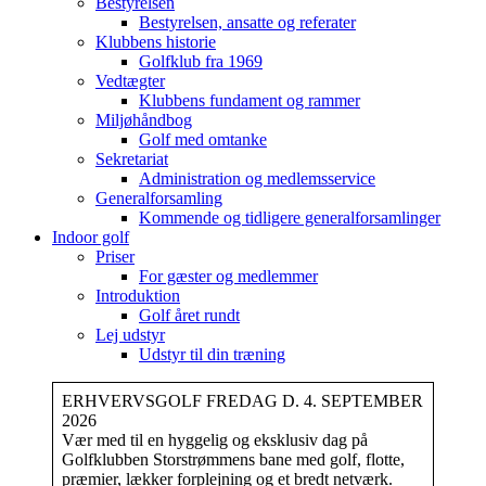
Bestyrelsen
Bestyrelsen, ansatte og referater
Klubbens historie
Golfklub fra 1969
Vedtægter
Klubbens fundament og rammer
Miljøhåndbog
Golf med omtanke
Sekretariat
Administration og medlemsservice
Generalforsamling
Kommende og tidligere generalforsamlinger
Indoor golf
Priser
For gæster og medlemmer
Introduktion
Golf året rundt
Lej udstyr
Udstyr til din træning
ERHVERVSGOLF FREDAG D. 4. SEPTEMBER
2026
Vær med til en hyggelig og eksklusiv dag på
Golfklubben Storstrømmens bane med golf, flotte,
præmier, lækker forplejning og et bredt netværk.