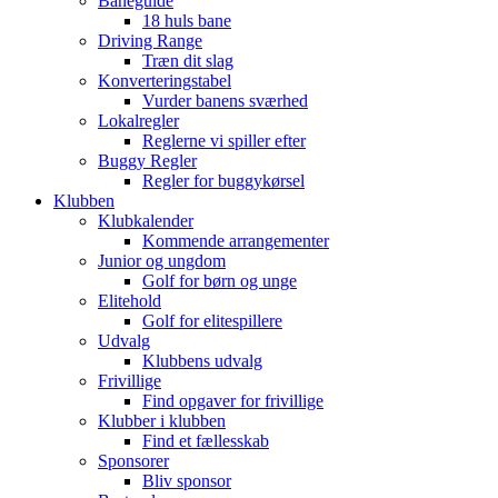
Baneguide
18 huls bane
Driving Range
Træn dit slag
Konverteringstabel
Vurder banens sværhed
Lokalregler
Reglerne vi spiller efter
Buggy Regler
Regler for buggykørsel
Klubben
Klubkalender
Kommende arrangementer
Junior og ungdom
Golf for børn og unge
Elitehold
Golf for elitespillere
Udvalg
Klubbens udvalg
Frivillige
Find opgaver for frivillige
Klubber i klubben
Find et fællesskab
Sponsorer
Bliv sponsor