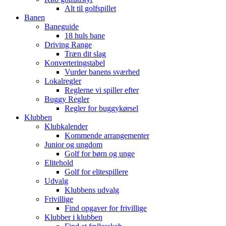
Alt til golfspillet
Banen
Baneguide
18 huls bane
Driving Range
Træn dit slag
Konverteringstabel
Vurder banens sværhed
Lokalregler
Reglerne vi spiller efter
Buggy Regler
Regler for buggykørsel
Klubben
Klubkalender
Kommende arrangementer
Junior og ungdom
Golf for børn og unge
Elitehold
Golf for elitespillere
Udvalg
Klubbens udvalg
Frivillige
Find opgaver for frivillige
Klubber i klubben