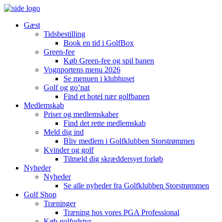
Gæst
Tidsbestilling
Book en tid i GolfBox
Green-fee
Køb Green-fee og spil banen
Vognportens menu 2026
Se menuen i klubhuset
Golf og go’nat
Find et hotel nær golfbanen
Medlemskab
Priser og medlemskaber
Find det rette medlemskab
Meld dig ind
Bliv medlem i Golfklubben Storstrømmen
Kvinder og golf
Tilmeld dig skræddersyet forløb
Nyheder
Nyheder
Se alle nyheder fra Golfklubben Storstrømmen
Golf Shop
Træninger
Træning hos vores PGA Professional
Køb golfudstyr