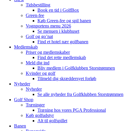
Tidsbestilling
Book en tid i GolfBox
Green-fee
Køb Green-fee og spil banen
Vognportens menu 2026
Se menuen i klubhuset
Golf og go’nat
Find et hotel nær golfbanen
Medlemskab
Priser og medlemskaber
Find det rette medlemskab
Meld dig ind
Bliv medlem i Golfklubben Storstrømmen
Kvinder og golf
Tilmeld dig skræddersyet forløb
Nyheder
Nyheder
Se alle nyheder fra Golfklubben Storstrømmen
Golf Shop
Træninger
Træning hos vores PGA Professional
Køb golfudstyr
Alt til golfspillet
Banen