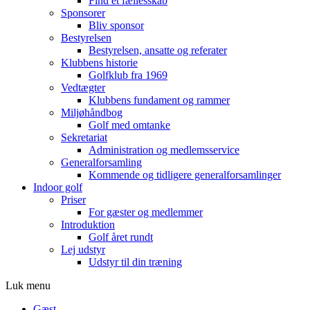
Find et fællesskab
Sponsorer
Bliv sponsor
Bestyrelsen
Bestyrelsen, ansatte og referater
Klubbens historie
Golfklub fra 1969
Vedtægter
Klubbens fundament og rammer
Miljøhåndbog
Golf med omtanke
Sekretariat
Administration og medlemsservice
Generalforsamling
Kommende og tidligere generalforsamlinger
Indoor golf
Priser
For gæster og medlemmer
Introduktion
Golf året rundt
Lej udstyr
Udstyr til din træning
Luk menu
Gæst