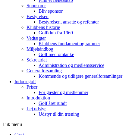
Find et fællesskab
Sponsorer
Bliv sponsor
Bestyrelsen
Bestyrelsen, ansatte og referater
Klubbens historie
Golfklub fra 1969
Vedtægter
Klubbens fundament og rammer
Miljøhåndbog
Golf med omtanke
Sekretariat
Administration og medlemsservice
Generalforsamling
Kommende og tidligere generalforsamlinger
Indoor golf
Priser
For gæster og medlemmer
Introduktion
Golf året rundt
Lej udstyr
Udstyr til din træning
Luk menu
Gæst