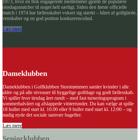
1973, hvor en flok engagerede medlemmer gjorde de populære
onsdagsmatcher til noget helt særligt. Siden den første officielle
match i 1974 har fællesskabet vokset sig stærkt – båret af golfglæde,
venskaber og en god portion konkurrenceånd.
Læs mere
Dameklubben
Dameklubben i Golfklubben Storstrømmen samler kvinder i alle
aldre og på alle niveauer til hyggelige golfdage og godt fællesskab.
Vi spiller hver tirsdag året rundt – med fast turneringsprogram i
sommerhalvåret og afslappede vinterrunder. Du kan vælge at spille
18 huller med start kl. 10.00 eller 9 huller med start kl. 12:00 – og
stadig nyde det sociale samvær bagefter.
Læs mere
Seniorklubben