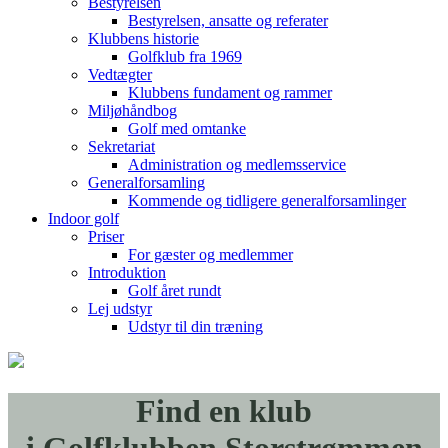
Bestyrelsen
Bestyrelsen, ansatte og referater
Klubbens historie
Golfklub fra 1969
Vedtægter
Klubbens fundament og rammer
Miljøhåndbog
Golf med omtanke
Sekretariat
Administration og medlemsservice
Generalforsamling
Kommende og tidligere generalforsamlinger
Indoor golf
Priser
For gæster og medlemmer
Introduktion
Golf året rundt
Lej udstyr
Udstyr til din træning
Find en klub