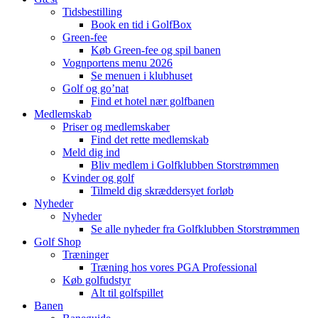
Tidsbestilling
Book en tid i GolfBox
Green-fee
Køb Green-fee og spil banen
Vognportens menu 2026
Se menuen i klubhuset
Golf og go’nat
Find et hotel nær golfbanen
Medlemskab
Priser og medlemskaber
Find det rette medlemskab
Meld dig ind
Bliv medlem i Golfklubben Storstrømmen
Kvinder og golf
Tilmeld dig skræddersyet forløb
Nyheder
Nyheder
Se alle nyheder fra Golfklubben Storstrømmen
Golf Shop
Træninger
Træning hos vores PGA Professional
Køb golfudstyr
Alt til golfspillet
Banen