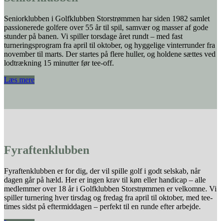
Seniorklubben i Golfklubben Storstrømmen har siden 1982 samlet
passionerede golfere over 55 år til spil, samvær og masser af gode
stunder på banen. Vi spiller torsdage året rundt – med fast
turneringsprogram fra april til oktober, og hyggelige vinterrunder fra
november til marts. Der startes på flere huller, og holdene sættes ved
lodtrækning 15 minutter før tee-off.
Læs mere
Fyraftenklubben
Fyraftenklubben er for dig, der vil spille golf i godt selskab, når
dagen går på hæld. Her er ingen krav til køn eller handicap – alle
medlemmer over 18 år i Golfklubben Storstrømmen er velkomne. Vi
spiller turnering hver tirsdag og fredag fra april til oktober, med tee-
times sidst på eftermiddagen – perfekt til en runde efter arbejde.