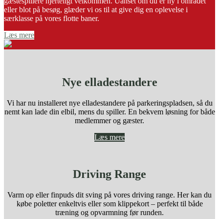
gæstespillere hjerteligt velkommen. Uanset om du er ny i området
eller blot på besøg, glæder vi os til at give dig en oplevelse i
særklasse på vores flotte baner.
Læs mere
Nye elladestandere
Vi har nu installeret nye elladestandere på parkeringspladsen, så du
nemt kan lade din elbil, mens du spiller. En bekvem løsning for både
medlemmer og gæster.
Læs mere
Driving Range
Varm op eller finpuds dit sving på vores driving range. Her kan du
købe poletter enkeltvis eller som klippekort – perfekt til både
træning og opvarmning før runden.