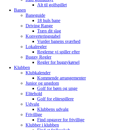
Alt til golfspillet
Banen
Baneguide
18 huls bane
Driving Range
Træn dit slag
Konverteringstabel
Vurder banens sværhed
Lokalregler
Reglerne vi spiller efter
Buggy Regler
Regler for buggykørsel
Klubben
Klubkalender
Kommende arrangementer
Junior og ungdom
Golf for børn og unge
Elitehold
Golf for elitespillere
Udvalg
Klubbens udvalg
Frivillige
Find opgaver for frivillige
Klubber i klubben