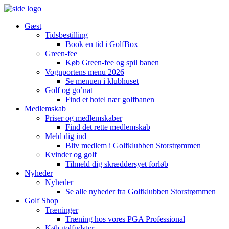
Gæst
Tidsbestilling
Book en tid i GolfBox
Green-fee
Køb Green-fee og spil banen
Vognportens menu 2026
Se menuen i klubhuset
Golf og go’nat
Find et hotel nær golfbanen
Medlemskab
Priser og medlemskaber
Find det rette medlemskab
Meld dig ind
Bliv medlem i Golfklubben Storstrømmen
Kvinder og golf
Tilmeld dig skræddersyet forløb
Nyheder
Nyheder
Se alle nyheder fra Golfklubben Storstrømmen
Golf Shop
Træninger
Træning hos vores PGA Professional
Køb golfudstyr