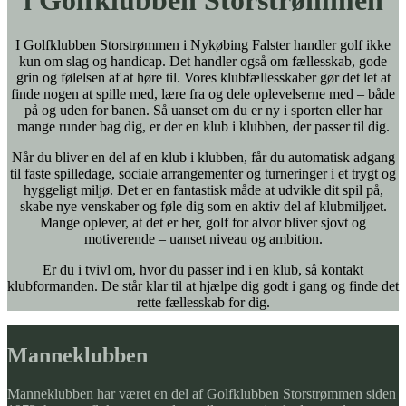
i Golfklubben Storstrømmen
I Golfklubben Storstrømmen i Nykøbing Falster handler golf ikke
kun om slag og handicap. Det handler også om fællesskab, gode
grin og følelsen af at høre til. Vores klubfællesskaber gør det let at
finde nogen at spille med, lære fra og dele oplevelserne med – både
på og uden for banen. Så uanset om du er ny i sporten eller har
mange runder bag dig, er der en klub i klubben, der passer til dig.
Når du bliver en del af en klub i klubben, får du automatisk adgang
til faste spilledage, sociale arrangementer og turneringer i et trygt og
hyggeligt miljø. Det er en fantastisk måde at udvikle dit spil på,
skabe nye venskaber og føle dig som en aktiv del af klubmiljøet.
Mange oplever, at det er her, golf for alvor bliver sjovt og
motiverende – uanset niveau og ambition.
Er du i tvivl om, hvor du passer ind i en klub, så kontakt
klubformanden. De står klar til at hjælpe dig godt i gang og finde det
rette fællesskab for dig.
Manneklubben
Manneklubben har været en del af Golfklubben Storstrømmen siden