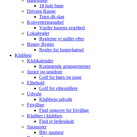
Baneguide
18 huls bane
Driving Range
Træn dit slag
Konverteringstabel
Vurder banens sværhed
Lokalregler
Reglerne vi spiller efter
Buggy Regler
Regler for buggykørsel
Klubben
Klubkalender
Kommende arrangementer
Junior og ungdom
Golf for børn og unge
Elitehold
Golf for elitespillere
Udvalg
Klubbens udvalg
Frivillige
Find opgaver for frivillige
Klubber i klubben
Find et fællesskab
Sponsorer
Bliv sponsor