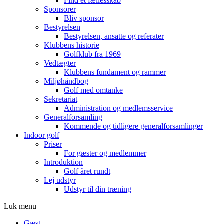
Find et fællesskab
Sponsorer
Bliv sponsor
Bestyrelsen
Bestyrelsen, ansatte og referater
Klubbens historie
Golfklub fra 1969
Vedtægter
Klubbens fundament og rammer
Miljøhåndbog
Golf med omtanke
Sekretariat
Administration og medlemsservice
Generalforsamling
Kommende og tidligere generalforsamlinger
Indoor golf
Priser
For gæster og medlemmer
Introduktion
Golf året rundt
Lej udstyr
Udstyr til din træning
Luk menu
Gæst