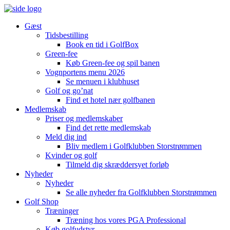
Gæst
Tidsbestilling
Book en tid i GolfBox
Green-fee
Køb Green-fee og spil banen
Vognportens menu 2026
Se menuen i klubhuset
Golf og go’nat
Find et hotel nær golfbanen
Medlemskab
Priser og medlemskaber
Find det rette medlemskab
Meld dig ind
Bliv medlem i Golfklubben Storstrømmen
Kvinder og golf
Tilmeld dig skræddersyet forløb
Nyheder
Nyheder
Se alle nyheder fra Golfklubben Storstrømmen
Golf Shop
Træninger
Træning hos vores PGA Professional
Køb golfudstyr