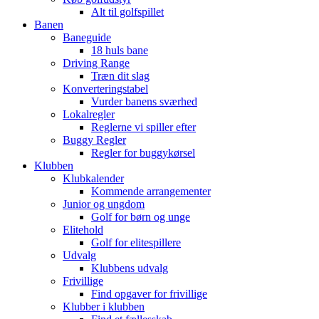
Alt til golfspillet
Banen
Baneguide
18 huls bane
Driving Range
Træn dit slag
Konverteringstabel
Vurder banens sværhed
Lokalregler
Reglerne vi spiller efter
Buggy Regler
Regler for buggykørsel
Klubben
Klubkalender
Kommende arrangementer
Junior og ungdom
Golf for børn og unge
Elitehold
Golf for elitespillere
Udvalg
Klubbens udvalg
Frivillige
Find opgaver for frivillige
Klubber i klubben