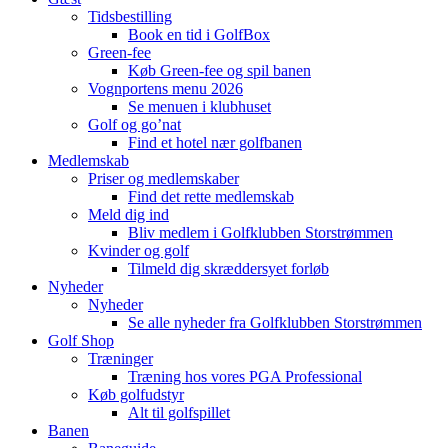
Tidsbestilling
Book en tid i GolfBox
Green-fee
Køb Green-fee og spil banen
Vognportens menu 2026
Se menuen i klubhuset
Golf og go’nat
Find et hotel nær golfbanen
Medlemskab
Priser og medlemskaber
Find det rette medlemskab
Meld dig ind
Bliv medlem i Golfklubben Storstrømmen
Kvinder og golf
Tilmeld dig skræddersyet forløb
Nyheder
Nyheder
Se alle nyheder fra Golfklubben Storstrømmen
Golf Shop
Træninger
Træning hos vores PGA Professional
Køb golfudstyr
Alt til golfspillet
Banen