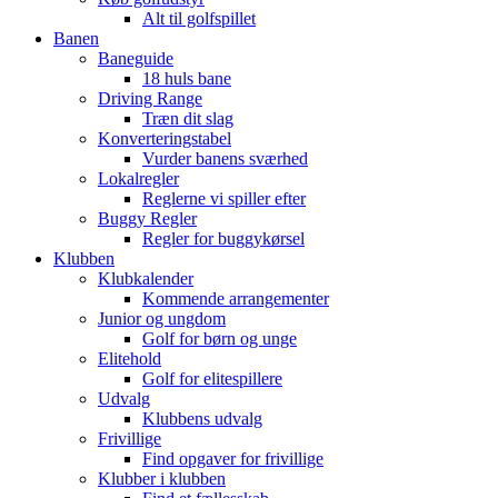
Alt til golfspillet
Banen
Baneguide
18 huls bane
Driving Range
Træn dit slag
Konverteringstabel
Vurder banens sværhed
Lokalregler
Reglerne vi spiller efter
Buggy Regler
Regler for buggykørsel
Klubben
Klubkalender
Kommende arrangementer
Junior og ungdom
Golf for børn og unge
Elitehold
Golf for elitespillere
Udvalg
Klubbens udvalg
Frivillige
Find opgaver for frivillige
Klubber i klubben