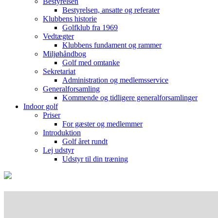
Bestyrelsen
Bestyrelsen, ansatte og referater
Klubbens historie
Golfklub fra 1969
Vedtægter
Klubbens fundament og rammer
Miljøhåndbog
Golf med omtanke
Sekretariat
Administration og medlemsservice
Generalforsamling
Kommende og tidligere generalforsamlinger
Indoor golf
Priser
For gæster og medlemmer
Introduktion
Golf året rundt
Lej udstyr
Udstyr til din træning