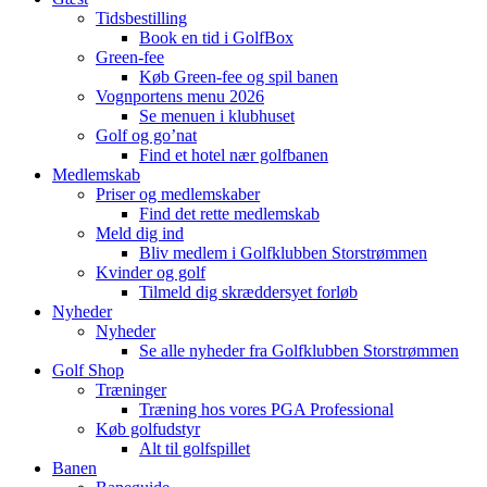
Tidsbestilling
Book en tid i GolfBox
Green-fee
Køb Green-fee og spil banen
Vognportens menu 2026
Se menuen i klubhuset
Golf og go’nat
Find et hotel nær golfbanen
Medlemskab
Priser og medlemskaber
Find det rette medlemskab
Meld dig ind
Bliv medlem i Golfklubben Storstrømmen
Kvinder og golf
Tilmeld dig skræddersyet forløb
Nyheder
Nyheder
Se alle nyheder fra Golfklubben Storstrømmen
Golf Shop
Træninger
Træning hos vores PGA Professional
Køb golfudstyr
Alt til golfspillet
Banen