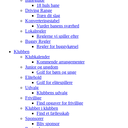
Baneguide
18 huls bane
Driving Range
Træn dit slag
Konverteringstabel
Vurder banens sværhed
Lokalregler
Reglerne vi spiller efter
Buggy Regler
Regler for buggykørsel
Klubben
Klubkalender
Kommende arrangementer
Junior og ungdom
Golf for børn og unge
Elitehold
Golf for elitespillere
Udvalg
Klubbens udvalg
Frivillige
Find opgaver for frivillige
Klubber i klubben
Find et fællesskab
Sponsorer
Bliv sponsor