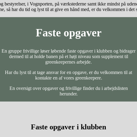
g og bestyrelser, i Vognporten, på værkstederne samt ikke mindst på uden
, så har du tid og lyst til at give en hånd med, er du velkommen i det so
Faste opgaver
En gruppe frivillige løser løbende faste opgaver i klubben og bidrager
dermed til at holde banen på et højt niveau som supplement til
greenkeepernes arbejde.
Har du lyst til at tage ansvar for en opgave, er du velkommen til at
kontakte en af vores greenkeepere.
En oversigt over opgaver og frivillige finder du i arbejdslisten
herunder.
Faste opgaver i klubben