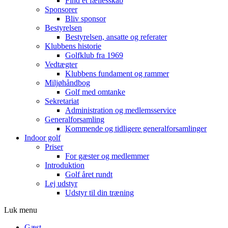
Find et fællesskab
Sponsorer
Bliv sponsor
Bestyrelsen
Bestyrelsen, ansatte og referater
Klubbens historie
Golfklub fra 1969
Vedtægter
Klubbens fundament og rammer
Miljøhåndbog
Golf med omtanke
Sekretariat
Administration og medlemsservice
Generalforsamling
Kommende og tidligere generalforsamlinger
Indoor golf
Priser
For gæster og medlemmer
Introduktion
Golf året rundt
Lej udstyr
Udstyr til din træning
Luk menu
Gæst