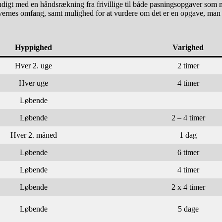
digt med en håndsrækning fra frivillige til både pasningsopgaver som m
vernes omfang, samt mulighed for at vurdere om det er en opgave, man 
Hyppighed
Varighed
Hver 2. uge
2 timer
Hver uge
4 timer
Løbende
Løbende
2 – 4 timer
Hver 2. måned
1 dag
Løbende
6 timer
Løbende
4 timer
Løbende
2 x 4 timer
Løbende
5 dage