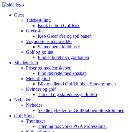
Gæst
Tidsbestilling
Book en tid i GolfBox
Green-fee
Køb Green-fee og spil banen
Vognportens menu 2026
Se menuen i klubhuset
Golf og go’nat
Find et hotel nær golfbanen
Medlemskab
Priser og medlemskaber
Find det rette medlemskab
Meld dig ind
Bliv medlem i Golfklubben Storstrømmen
Kvinder og golf
Tilmeld dig skræddersyet forløb
Nyheder
Nyheder
Se alle nyheder fra Golfklubben Storstrømmen
Golf Shop
Træninger
Træning hos vores PGA Professional
Køb golfudstyr