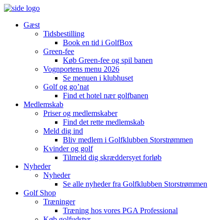
Gæst
Tidsbestilling
Book en tid i GolfBox
Green-fee
Køb Green-fee og spil banen
Vognportens menu 2026
Se menuen i klubhuset
Golf og go’nat
Find et hotel nær golfbanen
Medlemskab
Priser og medlemskaber
Find det rette medlemskab
Meld dig ind
Bliv medlem i Golfklubben Storstrømmen
Kvinder og golf
Tilmeld dig skræddersyet forløb
Nyheder
Nyheder
Se alle nyheder fra Golfklubben Storstrømmen
Golf Shop
Træninger
Træning hos vores PGA Professional
Køb golfudstyr