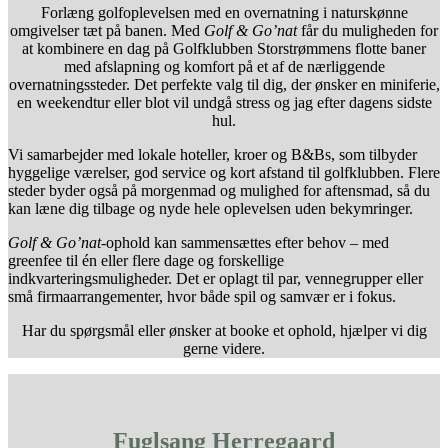
Forlæng golfoplevelsen med en overnatning i naturskønne
omgivelser tæt på banen. Med
Golf & Go’nat
får du muligheden for
at kombinere en dag på Golfklubben Storstrømmens flotte baner
med afslapning og komfort på et af de nærliggende
overnatningssteder. Det perfekte valg til dig, der ønsker en miniferie,
en weekendtur eller blot vil undgå stress og jag efter dagens sidste
hul.
Vi samarbejder med lokale hoteller, kroer og B&Bs, som tilbyder
hyggelige værelser, god service og kort afstand til golfklubben. Flere
steder byder også på morgenmad og mulighed for aftensmad, så du
kan læne dig tilbage og nyde hele oplevelsen uden bekymringer.
Golf & Go’nat
-ophold kan sammensættes efter behov – med
greenfee til én eller flere dage og forskellige
indkvarteringsmuligheder. Det er oplagt til par, vennegrupper eller
små firmaarrangementer, hvor både spil og samvær er i fokus.
Har du spørgsmål eller ønsker at booke et ophold, hjælper vi dig
gerne videre.
Fuglsang Herregaard