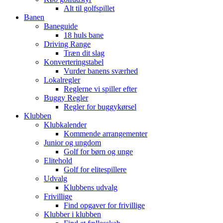
Alt til golfspillet
Banen
Baneguide
18 huls bane
Driving Range
Træn dit slag
Konverteringstabel
Vurder banens sværhed
Lokalregler
Reglerne vi spiller efter
Buggy Regler
Regler for buggykørsel
Klubben
Klubkalender
Kommende arrangementer
Junior og ungdom
Golf for børn og unge
Elitehold
Golf for elitespillere
Udvalg
Klubbens udvalg
Frivillige
Find opgaver for frivillige
Klubber i klubben