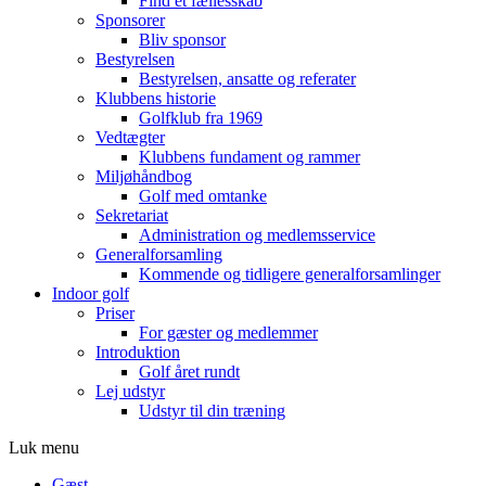
Find et fællesskab
Sponsorer
Bliv sponsor
Bestyrelsen
Bestyrelsen, ansatte og referater
Klubbens historie
Golfklub fra 1969
Vedtægter
Klubbens fundament og rammer
Miljøhåndbog
Golf med omtanke
Sekretariat
Administration og medlemsservice
Generalforsamling
Kommende og tidligere generalforsamlinger
Indoor golf
Priser
For gæster og medlemmer
Introduktion
Golf året rundt
Lej udstyr
Udstyr til din træning
Luk menu
Gæst