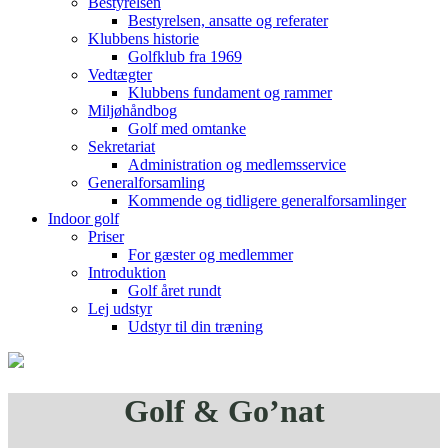
Bestyrelsen
Bestyrelsen, ansatte og referater
Klubbens historie
Golfklub fra 1969
Vedtægter
Klubbens fundament og rammer
Miljøhåndbog
Golf med omtanke
Sekretariat
Administration og medlemsservice
Generalforsamling
Kommende og tidligere generalforsamlinger
Indoor golf
Priser
For gæster og medlemmer
Introduktion
Golf året rundt
Lej udstyr
Udstyr til din træning
Golf & Go’nat