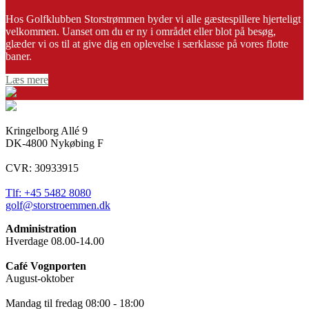
Hos Golfklubben Storstrømmen byder vi alle gæstespillere hjerteligt
velkommen. Uanset om du er ny i området eller blot på besøg,
glæder vi os til at give dig en oplevelse i særklasse på vores flotte
baner.
Læs mere
Kringelborg Allé 9
DK-4800 Nykøbing F
CVR: 30933915
Tlf: +45 5482 8080
golf@storstroemmen.dk
Administration
Hverdage 08.00-14.00
Café Vognporten
August-oktober
Mandag til fredag 08:00 - 18:00