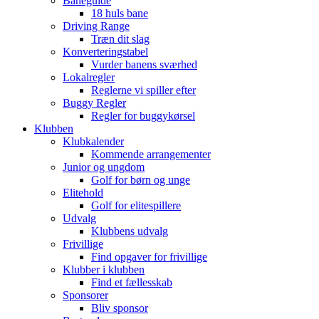
Baneguide
18 huls bane
Driving Range
Træn dit slag
Konverteringstabel
Vurder banens sværhed
Lokalregler
Reglerne vi spiller efter
Buggy Regler
Regler for buggykørsel
Klubben
Klubkalender
Kommende arrangementer
Junior og ungdom
Golf for børn og unge
Elitehold
Golf for elitespillere
Udvalg
Klubbens udvalg
Frivillige
Find opgaver for frivillige
Klubber i klubben
Find et fællesskab
Sponsorer
Bliv sponsor