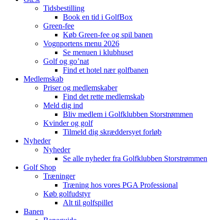
Tidsbestilling
Book en tid i GolfBox
Green-fee
Køb Green-fee og spil banen
Vognportens menu 2026
Se menuen i klubhuset
Golf og go’nat
Find et hotel nær golfbanen
Medlemskab
Priser og medlemskaber
Find det rette medlemskab
Meld dig ind
Bliv medlem i Golfklubben Storstrømmen
Kvinder og golf
Tilmeld dig skræddersyet forløb
Nyheder
Nyheder
Se alle nyheder fra Golfklubben Storstrømmen
Golf Shop
Træninger
Træning hos vores PGA Professional
Køb golfudstyr
Alt til golfspillet
Banen