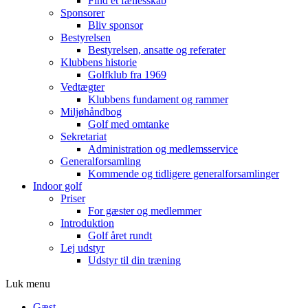
Find et fællesskab
Sponsorer
Bliv sponsor
Bestyrelsen
Bestyrelsen, ansatte og referater
Klubbens historie
Golfklub fra 1969
Vedtægter
Klubbens fundament og rammer
Miljøhåndbog
Golf med omtanke
Sekretariat
Administration og medlemsservice
Generalforsamling
Kommende og tidligere generalforsamlinger
Indoor golf
Priser
For gæster og medlemmer
Introduktion
Golf året rundt
Lej udstyr
Udstyr til din træning
Luk menu
Gæst