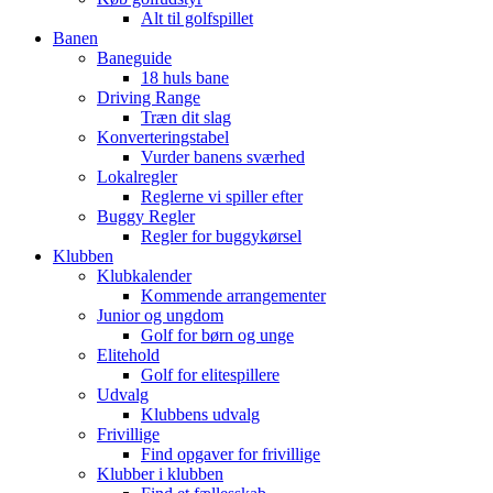
Alt til golfspillet
Banen
Baneguide
18 huls bane
Driving Range
Træn dit slag
Konverteringstabel
Vurder banens sværhed
Lokalregler
Reglerne vi spiller efter
Buggy Regler
Regler for buggykørsel
Klubben
Klubkalender
Kommende arrangementer
Junior og ungdom
Golf for børn og unge
Elitehold
Golf for elitespillere
Udvalg
Klubbens udvalg
Frivillige
Find opgaver for frivillige
Klubber i klubben