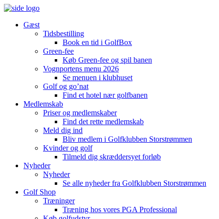
Gæst
Tidsbestilling
Book en tid i GolfBox
Green-fee
Køb Green-fee og spil banen
Vognportens menu 2026
Se menuen i klubhuset
Golf og go’nat
Find et hotel nær golfbanen
Medlemskab
Priser og medlemskaber
Find det rette medlemskab
Meld dig ind
Bliv medlem i Golfklubben Storstrømmen
Kvinder og golf
Tilmeld dig skræddersyet forløb
Nyheder
Nyheder
Se alle nyheder fra Golfklubben Storstrømmen
Golf Shop
Træninger
Træning hos vores PGA Professional
Køb golfudstyr