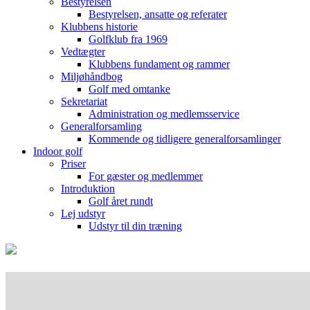
Bestyrelsen
Bestyrelsen, ansatte og referater
Klubbens historie
Golfklub fra 1969
Vedtægter
Klubbens fundament og rammer
Miljøhåndbog
Golf med omtanke
Sekretariat
Administration og medlemsservice
Generalforsamling
Kommende og tidligere generalforsamlinger
Indoor golf
Priser
For gæster og medlemmer
Introduktion
Golf året rundt
Lej udstyr
Udstyr til din træning