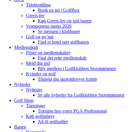
Tidsbestilling
Book en tid i GolfBox
Green-fee
Køb Green-fee og spil banen
Vognportens menu 2026
Se menuen i klubhuset
Golf og go’nat
Find et hotel nær golfbanen
Medlemskab
Priser og medlemskaber
Find det rette medlemskab
Meld dig ind
Bliv medlem i Golfklubben Storstrømmen
Kvinder og golf
Tilmeld dig skræddersyet forløb
Nyheder
Nyheder
Se alle nyheder fra Golfklubben Storstrømmen
Golf Shop
Træninger
Træning hos vores PGA Professional
Køb golfudstyr
Alt til golfspillet
Banen