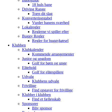
Baneguide
18 huls bane
Driving Range
Træn dit slag
Konverteringstabel
Vurder banens sværhed
Lokalregler
Reglerne vi spiller efter
Buggy Regler
Regler for buggykørsel
Klubben
Klubkalender
Kommende arrangementer
Junior og ungdom
Golf for børn og unge
Elitehold
Golf for elitespillere
Udvalg
Klubbens udvalg
Frivillige
Find opgaver for frivillige
Klubber i klubben
Find et fællesskab
Sponsorer
Bliv sponsor