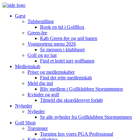
Gæst
Tidsbestilling
Book en tid i GolfBox
Green-fee
Køb Green-fee og spil banen
Vognportens menu 2026
Se menuen i klubhuset
Golf og go’nat
Find et hotel nær golfbanen
Medlemskab
Priser og medlemskaber
Find det rette medlemskab
Meld dig ind
Bliv medlem i Golfklubben Storstrømmen
Kvinder og golf
Tilmeld dig skræddersyet forløb
Nyheder
Nyheder
Se alle nyheder fra Golfklubben Storstrømmen
Golf Shop
Træninger
Træning hos vores PGA Professional
Køb golfudstyr