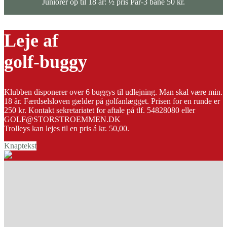
Juniorer op til 18 år: ½ pris Par-3 bane 50 kr.
Leje af
golf-buggy
Klubben disponerer over 6 buggys til udlejning. Man skal være min.
18 år. Færdselsloven gælder på golfanlægget. Prisen for en runde er
250 kr. Kontakt sekretariatet for aftale på tlf. 54828080 eller
GOLF@STORSTROEMMEN.DK
Trolleys kan lejes til en pris á kr. 50,00.
Knaptekst