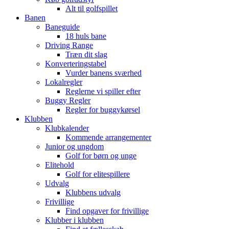
Alt til golfspillet
Banen
Baneguide
18 huls bane
Driving Range
Træn dit slag
Konverteringstabel
Vurder banens sværhed
Lokalregler
Reglerne vi spiller efter
Buggy Regler
Regler for buggykørsel
Klubben
Klubkalender
Kommende arrangementer
Junior og ungdom
Golf for børn og unge
Elitehold
Golf for elitespillere
Udvalg
Klubbens udvalg
Frivillige
Find opgaver for frivillige
Klubber i klubben