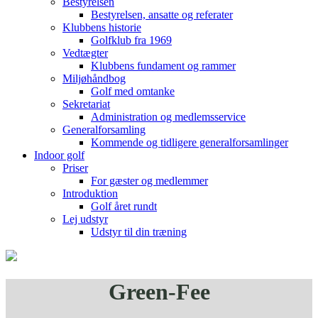
Bestyrelsen
Bestyrelsen, ansatte og referater
Klubbens historie
Golfklub fra 1969
Vedtægter
Klubbens fundament og rammer
Miljøhåndbog
Golf med omtanke
Sekretariat
Administration og medlemsservice
Generalforsamling
Kommende og tidligere generalforsamlinger
Indoor golf
Priser
For gæster og medlemmer
Introduktion
Golf året rundt
Lej udstyr
Udstyr til din træning
Green-Fee