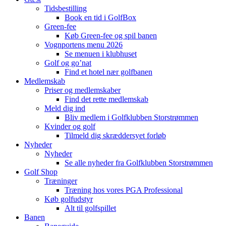
Tidsbestilling
Book en tid i GolfBox
Green-fee
Køb Green-fee og spil banen
Vognportens menu 2026
Se menuen i klubhuset
Golf og go’nat
Find et hotel nær golfbanen
Medlemskab
Priser og medlemskaber
Find det rette medlemskab
Meld dig ind
Bliv medlem i Golfklubben Storstrømmen
Kvinder og golf
Tilmeld dig skræddersyet forløb
Nyheder
Nyheder
Se alle nyheder fra Golfklubben Storstrømmen
Golf Shop
Træninger
Træning hos vores PGA Professional
Køb golfudstyr
Alt til golfspillet
Banen