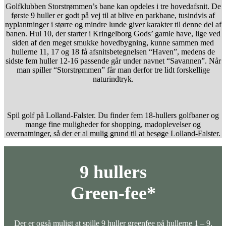
Golfklubben Storstrømmen’s bane kan opdeles i tre hovedafsnit. De
første 9 huller er godt på vej til at blive en parkbane, tusindvis af
nyplantninger i større og mindre lunde giver karakter til denne del af
banen. Hul 10, der starter i Kringelborg Gods’ gamle have, lige ved
siden af den meget smukke hovedbygning, kunne sammen med
hullerne 11, 17 og 18 få afsnitsbetegnelsen “Haven”, medens de
sidste fem huller 12-16 passende går under navnet “Savannen”. Når
man spiller “Storstrømmen” får man derfor tre lidt forskellige
naturindtryk.
Spil golf på Lolland-Falster. Du finder fem 18-hullers golfbaner og
mange fine muligheder for shopping, madoplevelser og
overnatninger, så der er al mulig grund til at besøge Lolland-Falster.
9 hullers
Green-fee*
Der er også muligt at spille 9 huller greenfee på hullerne 1 – 9.