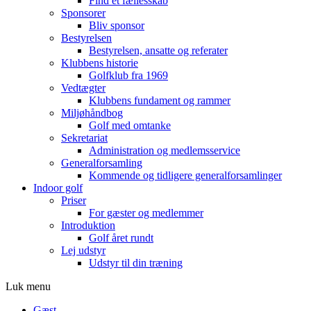
Find et fællesskab
Sponsorer
Bliv sponsor
Bestyrelsen
Bestyrelsen, ansatte og referater
Klubbens historie
Golfklub fra 1969
Vedtægter
Klubbens fundament og rammer
Miljøhåndbog
Golf med omtanke
Sekretariat
Administration og medlemsservice
Generalforsamling
Kommende og tidligere generalforsamlinger
Indoor golf
Priser
For gæster og medlemmer
Introduktion
Golf året rundt
Lej udstyr
Udstyr til din træning
Luk menu
Gæst