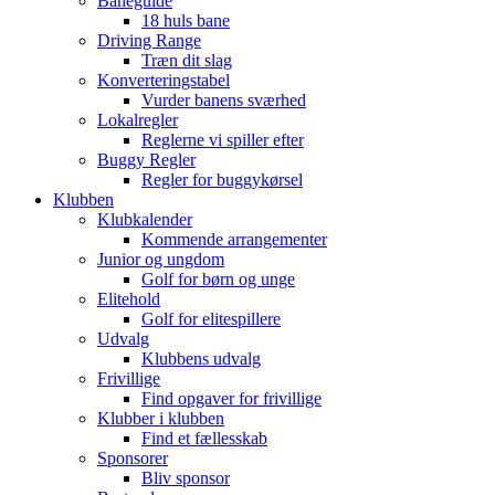
Baneguide
18 huls bane
Driving Range
Træn dit slag
Konverteringstabel
Vurder banens sværhed
Lokalregler
Reglerne vi spiller efter
Buggy Regler
Regler for buggykørsel
Klubben
Klubkalender
Kommende arrangementer
Junior og ungdom
Golf for børn og unge
Elitehold
Golf for elitespillere
Udvalg
Klubbens udvalg
Frivillige
Find opgaver for frivillige
Klubber i klubben
Find et fællesskab
Sponsorer
Bliv sponsor