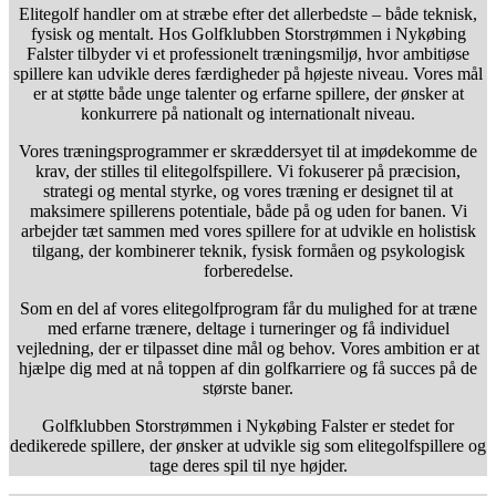
Elitegolf handler om at stræbe efter det allerbedste – både teknisk,
fysisk og mentalt. Hos Golfklubben Storstrømmen i Nykøbing
Falster tilbyder vi et professionelt træningsmiljø, hvor ambitiøse
spillere kan udvikle deres færdigheder på højeste niveau. Vores mål
er at støtte både unge talenter og erfarne spillere, der ønsker at
konkurrere på nationalt og internationalt niveau.
Vores træningsprogrammer er skræddersyet til at imødekomme de
krav, der stilles til elitegolfspillere. Vi fokuserer på præcision,
strategi og mental styrke, og vores træning er designet til at
maksimere spillerens potentiale, både på og uden for banen. Vi
arbejder tæt sammen med vores spillere for at udvikle en holistisk
tilgang, der kombinerer teknik, fysisk formåen og psykologisk
forberedelse.
Som en del af vores elitegolfprogram får du mulighed for at træne
med erfarne trænere, deltage i turneringer og få individuel
vejledning, der er tilpasset dine mål og behov. Vores ambition er at
hjælpe dig med at nå toppen af din golfkarriere og få succes på de
største baner.
Golfklubben Storstrømmen i Nykøbing Falster er stedet for
dedikerede spillere, der ønsker at udvikle sig som elitegolfspillere og
tage deres spil til nye højder.