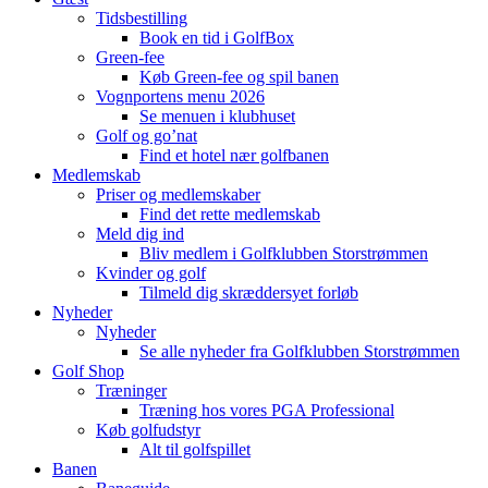
Tidsbestilling
Book en tid i GolfBox
Green-fee
Køb Green-fee og spil banen
Vognportens menu 2026
Se menuen i klubhuset
Golf og go’nat
Find et hotel nær golfbanen
Medlemskab
Priser og medlemskaber
Find det rette medlemskab
Meld dig ind
Bliv medlem i Golfklubben Storstrømmen
Kvinder og golf
Tilmeld dig skræddersyet forløb
Nyheder
Nyheder
Se alle nyheder fra Golfklubben Storstrømmen
Golf Shop
Træninger
Træning hos vores PGA Professional
Køb golfudstyr
Alt til golfspillet
Banen