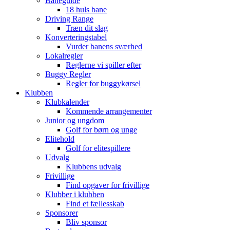
Baneguide
18 huls bane
Driving Range
Træn dit slag
Konverteringstabel
Vurder banens sværhed
Lokalregler
Reglerne vi spiller efter
Buggy Regler
Regler for buggykørsel
Klubben
Klubkalender
Kommende arrangementer
Junior og ungdom
Golf for børn og unge
Elitehold
Golf for elitespillere
Udvalg
Klubbens udvalg
Frivillige
Find opgaver for frivillige
Klubber i klubben
Find et fællesskab
Sponsorer
Bliv sponsor