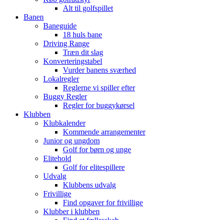
Alt til golfspillet
Banen
Baneguide
18 huls bane
Driving Range
Træn dit slag
Konverteringstabel
Vurder banens sværhed
Lokalregler
Reglerne vi spiller efter
Buggy Regler
Regler for buggykørsel
Klubben
Klubkalender
Kommende arrangementer
Junior og ungdom
Golf for børn og unge
Elitehold
Golf for elitespillere
Udvalg
Klubbens udvalg
Frivillige
Find opgaver for frivillige
Klubber i klubben