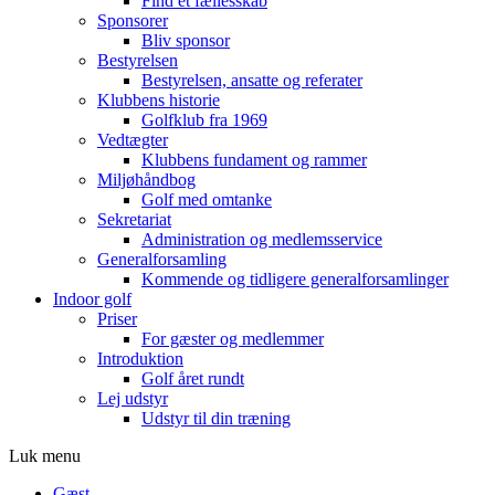
Find et fællesskab
Sponsorer
Bliv sponsor
Bestyrelsen
Bestyrelsen, ansatte og referater
Klubbens historie
Golfklub fra 1969
Vedtægter
Klubbens fundament og rammer
Miljøhåndbog
Golf med omtanke
Sekretariat
Administration og medlemsservice
Generalforsamling
Kommende og tidligere generalforsamlinger
Indoor golf
Priser
For gæster og medlemmer
Introduktion
Golf året rundt
Lej udstyr
Udstyr til din træning
Luk menu
Gæst