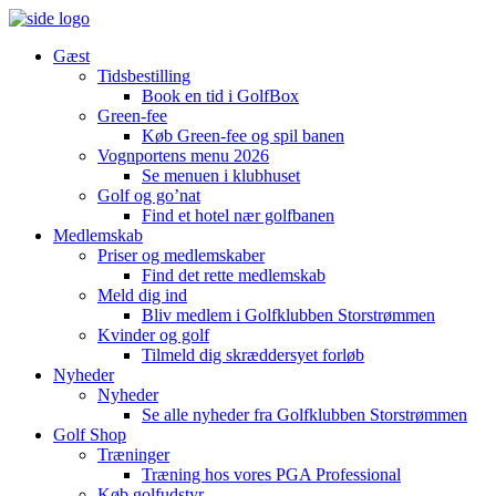
Gæst
Tidsbestilling
Book en tid i GolfBox
Green-fee
Køb Green-fee og spil banen
Vognportens menu 2026
Se menuen i klubhuset
Golf og go’nat
Find et hotel nær golfbanen
Medlemskab
Priser og medlemskaber
Find det rette medlemskab
Meld dig ind
Bliv medlem i Golfklubben Storstrømmen
Kvinder og golf
Tilmeld dig skræddersyet forløb
Nyheder
Nyheder
Se alle nyheder fra Golfklubben Storstrømmen
Golf Shop
Træninger
Træning hos vores PGA Professional
Køb golfudstyr