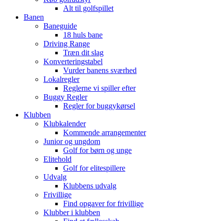
Alt til golfspillet
Banen
Baneguide
18 huls bane
Driving Range
Træn dit slag
Konverteringstabel
Vurder banens sværhed
Lokalregler
Reglerne vi spiller efter
Buggy Regler
Regler for buggykørsel
Klubben
Klubkalender
Kommende arrangementer
Junior og ungdom
Golf for børn og unge
Elitehold
Golf for elitespillere
Udvalg
Klubbens udvalg
Frivillige
Find opgaver for frivillige
Klubber i klubben