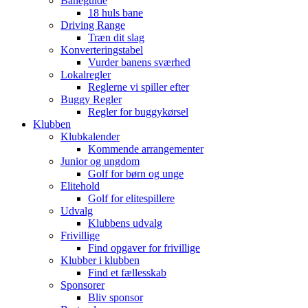
Baneguide
18 huls bane
Driving Range
Træn dit slag
Konverteringstabel
Vurder banens sværhed
Lokalregler
Reglerne vi spiller efter
Buggy Regler
Regler for buggykørsel
Klubben
Klubkalender
Kommende arrangementer
Junior og ungdom
Golf for børn og unge
Elitehold
Golf for elitespillere
Udvalg
Klubbens udvalg
Frivillige
Find opgaver for frivillige
Klubber i klubben
Find et fællesskab
Sponsorer
Bliv sponsor