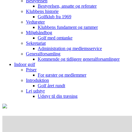
Bestyrelsen
Bestyrelsen, ansatte og referater
Klubbens historie
Golfklub fra 1969
Vedtægter
Klubbens fundament og rammer
Miljøhåndbog
Golf med omtanke
Sekretariat
Administration og medlemsservice
Generalforsamling
Kommende og tidligere generalforsamlinger
Indoor golf
Priser
For gæster og medlemmer
Introduktion
Golf året rundt
Lej udstyr
Udstyr til din træning