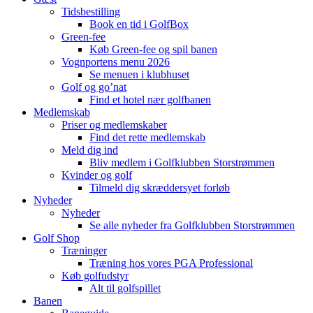
Tidsbestilling
Book en tid i GolfBox
Green-fee
Køb Green-fee og spil banen
Vognportens menu 2026
Se menuen i klubhuset
Golf og go’nat
Find et hotel nær golfbanen
Medlemskab
Priser og medlemskaber
Find det rette medlemskab
Meld dig ind
Bliv medlem i Golfklubben Storstrømmen
Kvinder og golf
Tilmeld dig skræddersyet forløb
Nyheder
Nyheder
Se alle nyheder fra Golfklubben Storstrømmen
Golf Shop
Træninger
Træning hos vores PGA Professional
Køb golfudstyr
Alt til golfspillet
Banen