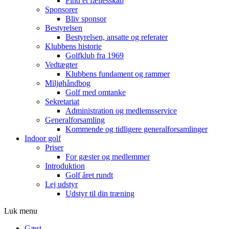
Find et fællesskab
Sponsorer
Bliv sponsor
Bestyrelsen
Bestyrelsen, ansatte og referater
Klubbens historie
Golfklub fra 1969
Vedtægter
Klubbens fundament og rammer
Miljøhåndbog
Golf med omtanke
Sekretariat
Administration og medlemsservice
Generalforsamling
Kommende og tidligere generalforsamlinger
Indoor golf
Priser
For gæster og medlemmer
Introduktion
Golf året rundt
Lej udstyr
Udstyr til din træning
Luk menu
Gæst