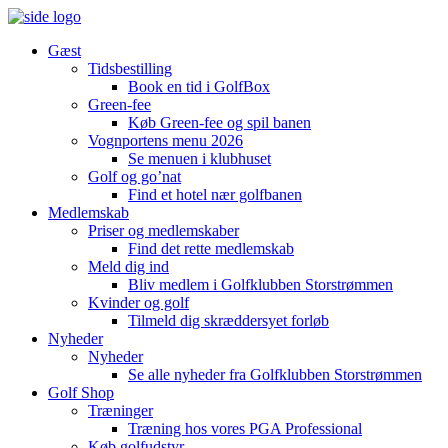
Gæst
Tidsbestilling
Book en tid i GolfBox
Green-fee
Køb Green-fee og spil banen
Vognportens menu 2026
Se menuen i klubhuset
Golf og go’nat
Find et hotel nær golfbanen
Medlemskab
Priser og medlemskaber
Find det rette medlemskab
Meld dig ind
Bliv medlem i Golfklubben Storstrømmen
Kvinder og golf
Tilmeld dig skræddersyet forløb
Nyheder
Nyheder
Se alle nyheder fra Golfklubben Storstrømmen
Golf Shop
Træninger
Træning hos vores PGA Professional
Køb golfudstyr