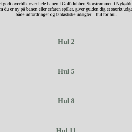
et godt overblik over hele banen i Golfklubben Storstrømmen i Nykøbing 
om du er ny på banen eller erfaren spiller, giver guiden dig et stærkt u
både udfordringer og fantastiske udsigter – hul for hul.
Hul 2
Hul 5
Hul 8
Hul 11